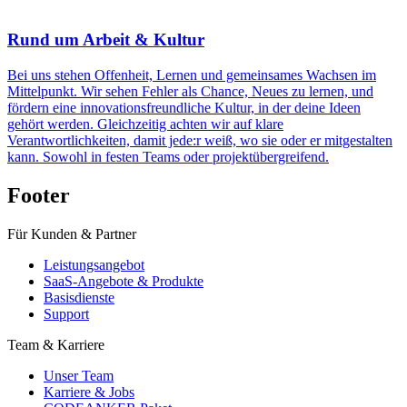
Rund um Arbeit & Kultur
Bei uns stehen Offenheit, Lernen und gemeinsames Wachsen im
Mittelpunkt. Wir sehen Fehler als Chance, Neues zu lernen, und
fördern eine innovationsfreundliche Kultur, in der deine Ideen
gehört werden. Gleichzeitig achten wir auf klare
Verantwortlichkeiten, damit jede:r weiß, wo sie oder er mitgestalten
kann. Sowohl in festen Teams oder projektübergreifend.
Footer
Für Kunden & Partner
Leistungsangebot
SaaS-Angebote & Produkte
Basisdienste
Support
Team & Karriere
Unser Team
Karriere & Jobs