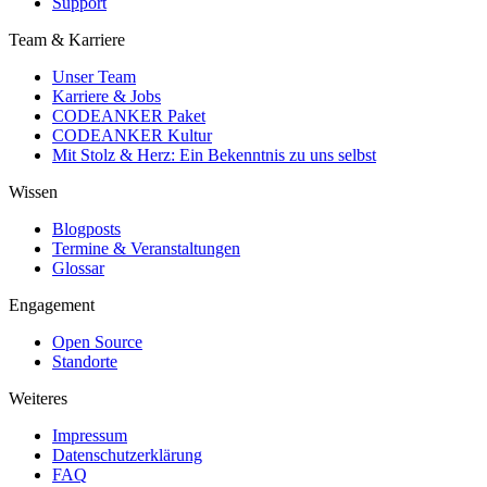
Support
Team & Karriere
Unser Team
Karriere & Jobs
CODEANKER Paket
CODEANKER Kultur
Mit Stolz & Herz: Ein Bekenntnis zu uns selbst
Wissen
Blogposts
Termine & Veranstaltungen
Glossar
Engagement
Open Source
Standorte
Weiteres
Impressum
Datenschutzerklärung
FAQ