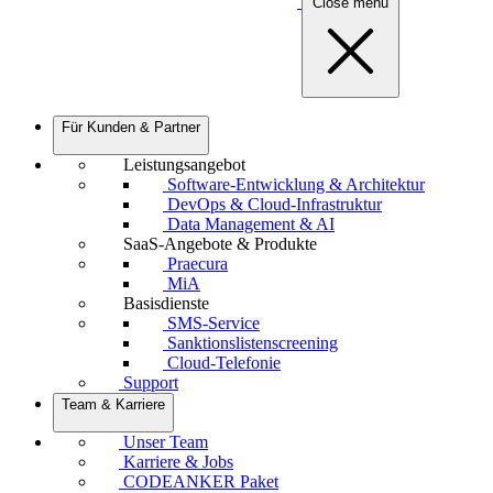
Close menu
Für Kunden & Partner
Leistungsangebot
Software-Entwicklung & Architektur
DevOps & Cloud-Infrastruktur
Data Management & AI
SaaS-Angebote & Produkte
Praecura
MiA
Basisdienste
SMS-Service
Sanktionslistenscreening
Cloud-Telefonie
Support
Team & Karriere
Unser Team
Karriere & Jobs
CODEANKER Paket